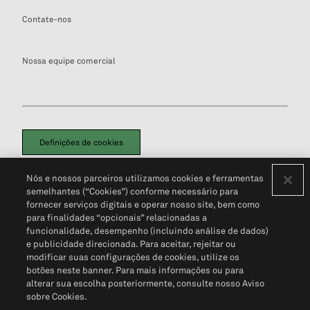
Contate-nos
Nossa equipe comercial
Definições de cookies
Disclaimers Legais
Termos de Uso
Aviso de Cookies
Nós e nossos parceiros utilizamos cookies e ferramentas
Política de Privacidade
Portal de privacidade do cliente (em inglês)
semelhantes (“Cookies”) conforme necessário para
Não Venda Minhas Informações Pessoais
© 2026 S&P Global
fornecer serviços digitais e operar nosso site, bem como
para finalidades “opcionais” relacionadas a
funcionalidade, desempenho (incluindo análise de dados)
e publicidade direcionada. Para aceitar, rejeitar ou
modificar suas configurações de cookies, utilize os
botões neste banner. Para mais informações ou para
alterar sua escolha posteriormente, consulte nosso Aviso
sobre Cookies.