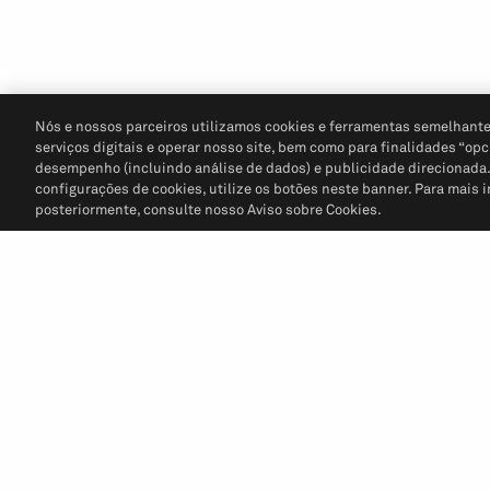
Nós e nossos parceiros utilizamos cookies e ferramentas semelhante
serviços digitais e operar nosso site, bem como para finalidades “opc
desempenho (incluindo análise de dados) e publicidade direcionada. P
configurações de cookies, utilize os botões neste banner. Para mais 
posteriormente, consulte nosso Aviso sobre Cookies.