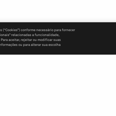
s (“Cookies”) conforme necessário para fornecer
ionais” relacionadas a funcionalidade,
ara aceitar, rejeitar ou modificar suas
informações ou para alterar sua escolha
Siga-nos