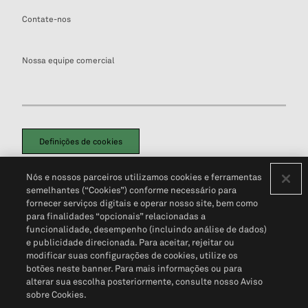
Contate-nos
Nossa equipe comercial
Definições de cookies
Disclaimers Legais
Termos de Uso
Aviso de Cookies
Nós e nossos parceiros utilizamos cookies e ferramentas
Política de Privacidade
Portal de privacidade do cliente (em inglês)
semelhantes (“Cookies”) conforme necessário para
Não Venda Minhas Informações Pessoais
© 2026 S&P Global
fornecer serviços digitais e operar nosso site, bem como
para finalidades “opcionais” relacionadas a
funcionalidade, desempenho (incluindo análise de dados)
e publicidade direcionada. Para aceitar, rejeitar ou
modificar suas configurações de cookies, utilize os
botões neste banner. Para mais informações ou para
alterar sua escolha posteriormente, consulte nosso Aviso
sobre Cookies.