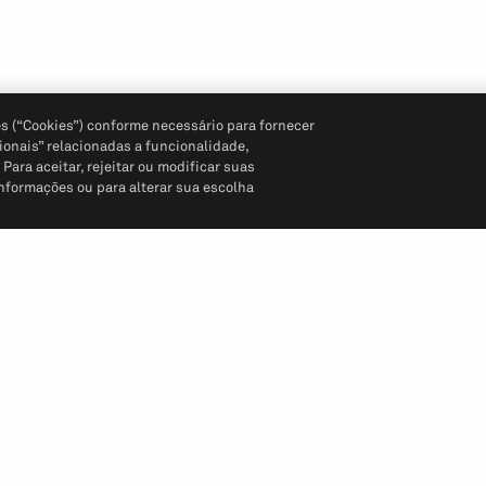
s (“Cookies”) conforme necessário para fornecer
ionais” relacionadas a funcionalidade,
ara aceitar, rejeitar ou modificar suas
informações ou para alterar sua escolha
Siga-nos