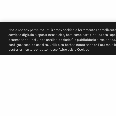
Nós e nossos parceiros utilizamos cookies e ferramentas semelhante
serviços digitais e operar nosso site, bem como para finalidades “opc
desempenho (incluindo análise de dados) e publicidade direcionada. P
configurações de cookies, utilize os botões neste banner. Para mais 
posteriormente, consulte nosso Aviso sobre Cookies.