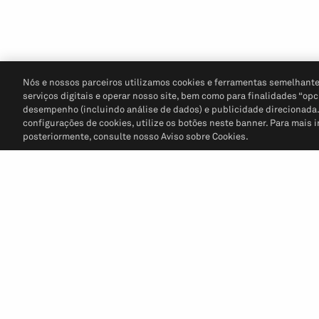
Nós e nossos parceiros utilizamos cookies e ferramentas semelhante
serviços digitais e operar nosso site, bem como para finalidades “opc
desempenho (incluindo análise de dados) e publicidade direcionada. P
configurações de cookies, utilize os botões neste banner. Para mais 
posteriormente, consulte nosso Aviso sobre Cookies.