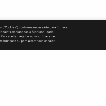
s (“Cookies”) conforme necessário para fornecer
ionais” relacionadas a funcionalidade,
ara aceitar, rejeitar ou modificar suas
informações ou para alterar sua escolha
Siga-nos