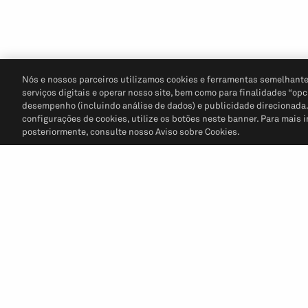
Nós e nossos parceiros utilizamos cookies e ferramentas semelhante
serviços digitais e operar nosso site, bem como para finalidades “opc
desempenho (incluindo análise de dados) e publicidade direcionada. P
configurações de cookies, utilize os botões neste banner. Para mais 
posteriormente, consulte nosso Aviso sobre Cookies.