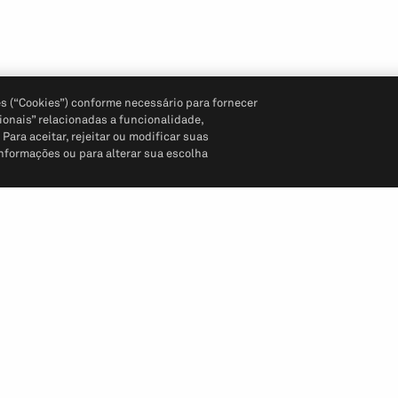
s (“Cookies”) conforme necessário para fornecer
ionais” relacionadas a funcionalidade,
ara aceitar, rejeitar ou modificar suas
informações ou para alterar sua escolha
Siga-nos