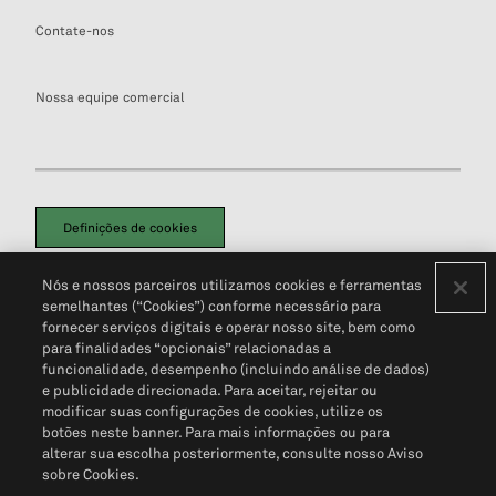
Contate-nos
Nossa equipe comercial
Definições de cookies
Disclaimers Legais
Termos de Uso
Aviso de Cookies
Nós e nossos parceiros utilizamos cookies e ferramentas
Política de Privacidade
Portal de privacidade do cliente (em inglês)
semelhantes (“Cookies”) conforme necessário para
Não Venda Minhas Informações Pessoais
© 2026 S&P Global
fornecer serviços digitais e operar nosso site, bem como
para finalidades “opcionais” relacionadas a
funcionalidade, desempenho (incluindo análise de dados)
e publicidade direcionada. Para aceitar, rejeitar ou
modificar suas configurações de cookies, utilize os
botões neste banner. Para mais informações ou para
alterar sua escolha posteriormente, consulte nosso Aviso
sobre Cookies.