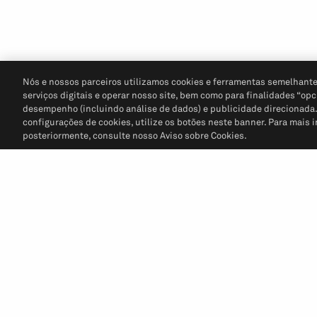
Nós e nossos parceiros utilizamos cookies e ferramentas semelhante
serviços digitais e operar nosso site, bem como para finalidades “opc
desempenho (incluindo análise de dados) e publicidade direcionada. P
configurações de cookies, utilize os botões neste banner. Para mais 
posteriormente, consulte nosso Aviso sobre Cookies.