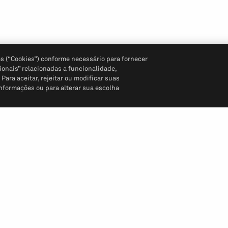
s (“Cookies”) conforme necessário para fornecer
ionais” relacionadas a funcionalidade,
ara aceitar, rejeitar ou modificar suas
informações ou para alterar sua escolha
Siga-nos