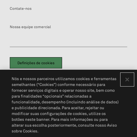
Contate-nos
Nossa equipe comercial
Definições de cookies
Disclaimers Legais
Termos de Uso
Aviso de Cookies
Nós e nossos parceiros utilizamos cookies e ferramentas
Política de Privacidade
Portal de privacidade do cliente (em inglês)
semelhantes (“Cookies”) conforme necessário para
Não Venda Minhas Informações Pessoais
© 2026 S&P Global
fornecer serviços digitais e operar nosso site, bem como
para finalidades “opcionais” relacionadas a
funcionalidade, desempenho (incluindo análise de dados)
e publicidade direcionada. Para aceitar, rejeitar ou
modificar suas configurações de cookies, utilize os
botões neste banner. Para mais informações ou para
alterar sua escolha posteriormente, consulte nosso Aviso
sobre Cookies.