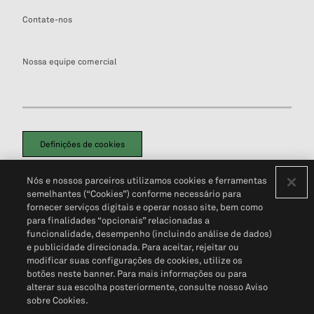
Contate-nos
Nossa equipe comercial
Definições de cookies
Disclaimers Legais
Termos de Uso
Aviso de Cookies
Nós e nossos parceiros utilizamos cookies e ferramentas
Política de Privacidade
Portal de privacidade do cliente (em inglês)
semelhantes (“Cookies”) conforme necessário para
Não Venda Minhas Informações Pessoais
© 2026 S&P Global
fornecer serviços digitais e operar nosso site, bem como
para finalidades “opcionais” relacionadas a
funcionalidade, desempenho (incluindo análise de dados)
e publicidade direcionada. Para aceitar, rejeitar ou
modificar suas configurações de cookies, utilize os
botões neste banner. Para mais informações ou para
alterar sua escolha posteriormente, consulte nosso Aviso
sobre Cookies.