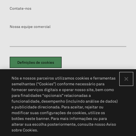
Contate-nos
Nossa equipe comercial
Definições de cookies
Disclaimers Legais
Termos de Uso
Aviso de Cookies
Nós e nossos parceiros utilizamos cookies e ferramentas
Política de Privacidade
Portal de privacidade do cliente (em inglês)
semelhantes (“Cookies”) conforme necessário para
Não Venda Minhas Informações Pessoais
© 2026 S&P Global
fornecer serviços digitais e operar nosso site, bem como
para finalidades “opcionais” relacionadas a
funcionalidade, desempenho (incluindo análise de dados)
e publicidade direcionada. Para aceitar, rejeitar ou
modificar suas configurações de cookies, utilize os
botões neste banner. Para mais informações ou para
alterar sua escolha posteriormente, consulte nosso Aviso
sobre Cookies.