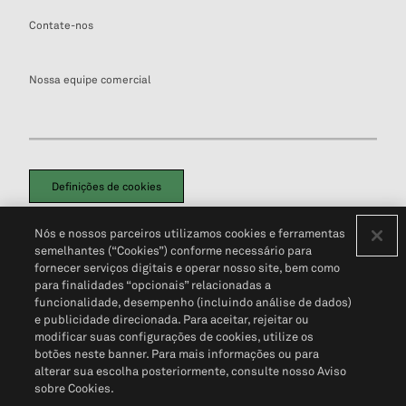
Contate-nos
Nossa equipe comercial
Definições de cookies
Disclaimers Legais
Termos de Uso
Aviso de Cookies
Nós e nossos parceiros utilizamos cookies e ferramentas
Política de Privacidade
Portal de privacidade do cliente (em inglês)
semelhantes (“Cookies”) conforme necessário para
Não Venda Minhas Informações Pessoais
© 2026 S&P Global
fornecer serviços digitais e operar nosso site, bem como
para finalidades “opcionais” relacionadas a
funcionalidade, desempenho (incluindo análise de dados)
e publicidade direcionada. Para aceitar, rejeitar ou
modificar suas configurações de cookies, utilize os
botões neste banner. Para mais informações ou para
alterar sua escolha posteriormente, consulte nosso Aviso
sobre Cookies.