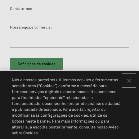
Contate-nos
Nossa equipe comercial
Definições de cookies
Disclaimers Legais
Termos de Uso
Aviso de Cookies
Nós e nossos parceiros utilizamos cookies e ferramentas
Política de Privacidade
Portal de privacidade do cliente (em inglês)
semelhantes (“Cookies”) conforme necessário para
Não Venda Minhas Informações Pessoais
© 2026 S&P Global
fornecer serviços digitais e operar nosso site, bem como
para finalidades “opcionais” relacionadas a
funcionalidade, desempenho (incluindo análise de dados)
e publicidade direcionada. Para aceitar, rejeitar ou
modificar suas configurações de cookies, utilize os
botões neste banner. Para mais informações ou para
alterar sua escolha posteriormente, consulte nosso Aviso
sobre Cookies.