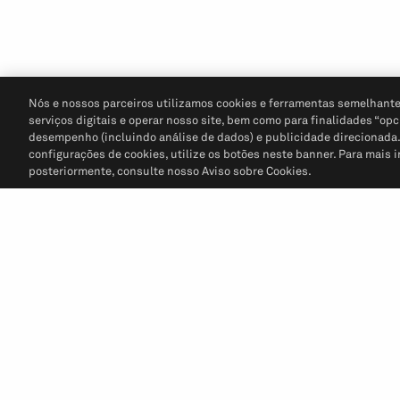
Nós e nossos parceiros utilizamos cookies e ferramentas semelhante
serviços digitais e operar nosso site, bem como para finalidades “opc
desempenho (incluindo análise de dados) e publicidade direcionada. P
configurações de cookies, utilize os botões neste banner. Para mais 
posteriormente, consulte nosso Aviso sobre Cookies.