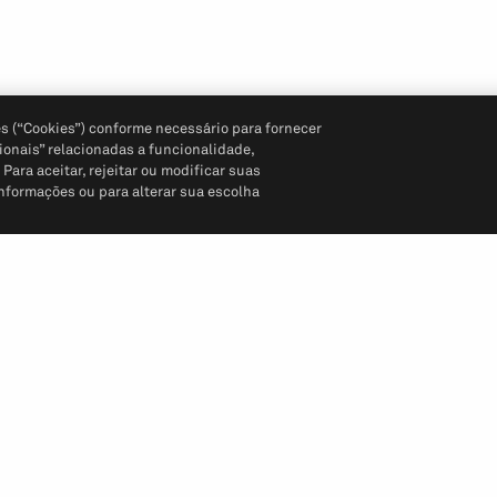
s (“Cookies”) conforme necessário para fornecer
ionais” relacionadas a funcionalidade,
ara aceitar, rejeitar ou modificar suas
informações ou para alterar sua escolha
Siga-nos