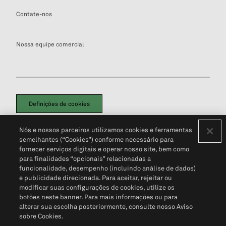
Contate-nos
Nossa equipe comercial
Definições de cookies
Disclaimers Legais
Termos de Uso
Aviso de Cookies
Nós e nossos parceiros utilizamos cookies e ferramentas
Política de Privacidade
Portal de privacidade do cliente (em inglês)
semelhantes (“Cookies”) conforme necessário para
Não Venda Minhas Informações Pessoais
© 2026 S&P Global
fornecer serviços digitais e operar nosso site, bem como
para finalidades “opcionais” relacionadas a
funcionalidade, desempenho (incluindo análise de dados)
e publicidade direcionada. Para aceitar, rejeitar ou
modificar suas configurações de cookies, utilize os
botões neste banner. Para mais informações ou para
alterar sua escolha posteriormente, consulte nosso Aviso
sobre Cookies.