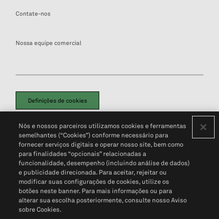
Contate-nos
Nossa equipe comercial
Definições de cookies
Disclaimers Legais
Termos de Uso
Aviso de Cookies
Nós e nossos parceiros utilizamos cookies e ferramentas
Política de Privacidade
Portal de privacidade do cliente (em inglês)
semelhantes (“Cookies”) conforme necessário para
Não Venda Minhas Informações Pessoais
© 2026 S&P Global
fornecer serviços digitais e operar nosso site, bem como
para finalidades “opcionais” relacionadas a
funcionalidade, desempenho (incluindo análise de dados)
e publicidade direcionada. Para aceitar, rejeitar ou
modificar suas configurações de cookies, utilize os
botões neste banner. Para mais informações ou para
alterar sua escolha posteriormente, consulte nosso Aviso
sobre Cookies.