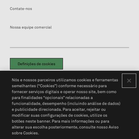
Contate-nos
Nossa equipe comercial
Definições de cookies
Disclaimers Legais
Termos de Uso
Aviso de Cookies
Nós e nossos parceiros utilizamos cookies e ferramentas
Política de Privacidade
Portal de privacidade do cliente (em inglês)
semelhantes (“Cookies”) conforme necessário para
Não Venda Minhas Informações Pessoais
© 2026 S&P Global
fornecer serviços digitais e operar nosso site, bem como
para finalidades “opcionais” relacionadas a
funcionalidade, desempenho (incluindo análise de dados)
e publicidade direcionada. Para aceitar, rejeitar ou
modificar suas configurações de cookies, utilize os
botões neste banner. Para mais informações ou para
alterar sua escolha posteriormente, consulte nosso Aviso
sobre Cookies.