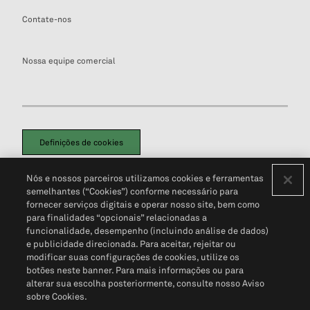
Contate-nos
Nossa equipe comercial
Definições de cookies
Disclaimers Legais
Termos de Uso
Aviso de Cookies
Nós e nossos parceiros utilizamos cookies e ferramentas
Política de Privacidade
Portal de privacidade do cliente (em inglês)
semelhantes (“Cookies”) conforme necessário para
Não Venda Minhas Informações Pessoais
© 2026 S&P Global
fornecer serviços digitais e operar nosso site, bem como
para finalidades “opcionais” relacionadas a
funcionalidade, desempenho (incluindo análise de dados)
e publicidade direcionada. Para aceitar, rejeitar ou
modificar suas configurações de cookies, utilize os
botões neste banner. Para mais informações ou para
alterar sua escolha posteriormente, consulte nosso Aviso
sobre Cookies.