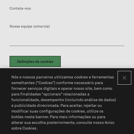
Contate-nos
Nossa equipe comercial
Definições de cookies
Disclaimers Legais
Termos de Uso
Aviso de Cookies
Nós e nossos parceiros utilizamos cookies e ferramentas
Política de Privacidade
Portal de privacidade do cliente (em inglês)
semelhantes (“Cookies”) conforme necessário para
Não Venda Minhas Informações Pessoais
© 2026 S&P Global
fornecer serviços digitais e operar nosso site, bem como
para finalidades “opcionais” relacionadas a
funcionalidade, desempenho (incluindo análise de dados)
e publicidade direcionada. Para aceitar, rejeitar ou
modificar suas configurações de cookies, utilize os
botões neste banner. Para mais informações ou para
alterar sua escolha posteriormente, consulte nosso Aviso
sobre Cookies.