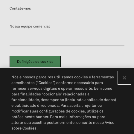
Contate-nos
Nossa equipe comercial
Definições de cookies
Disclaimers Legais
Termos de Uso
Aviso de Cookies
Nós e nossos parceiros utilizamos cookies e ferramentas
Política de Privacidade
Portal de privacidade do cliente (em inglês)
semelhantes (“Cookies”) conforme necessário para
Não Venda Minhas Informações Pessoais
© 2026 S&P Global
fornecer serviços digitais e operar nosso site, bem como
para finalidades “opcionais” relacionadas a
funcionalidade, desempenho (incluindo análise de dados)
e publicidade direcionada. Para aceitar, rejeitar ou
modificar suas configurações de cookies, utilize os
botões neste banner. Para mais informações ou para
alterar sua escolha posteriormente, consulte nosso Aviso
sobre Cookies.