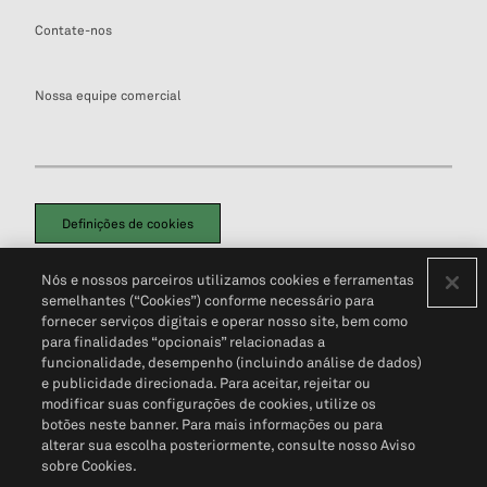
Contate-nos
Nossa equipe comercial
Definições de cookies
Disclaimers Legais
Termos de Uso
Aviso de Cookies
Nós e nossos parceiros utilizamos cookies e ferramentas
Política de Privacidade
Portal de privacidade do cliente (em inglês)
semelhantes (“Cookies”) conforme necessário para
Não Venda Minhas Informações Pessoais
© 2026 S&P Global
fornecer serviços digitais e operar nosso site, bem como
para finalidades “opcionais” relacionadas a
funcionalidade, desempenho (incluindo análise de dados)
e publicidade direcionada. Para aceitar, rejeitar ou
modificar suas configurações de cookies, utilize os
botões neste banner. Para mais informações ou para
alterar sua escolha posteriormente, consulte nosso Aviso
sobre Cookies.