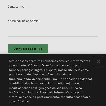
Contate-nos
Nossa equipe comercial
Definições de cookies
Disclaimers Legais
Termos de Uso
Aviso de Cookies
Nós e nossos parceiros utilizamos cookies e ferramentas
Política de Privacidade
Portal de privacidade do cliente (em inglês)
semelhantes (“Cookies”) conforme necessário para
Não Venda Minhas Informações Pessoais
© 2026 S&P Global
fornecer serviços digitais e operar nosso site, bem como
para finalidades “opcionais” relacionadas a
funcionalidade, desempenho (incluindo análise de dados)
e publicidade direcionada. Para aceitar, rejeitar ou
modificar suas configurações de cookies, utilize os
botões neste banner. Para mais informações ou para
alterar sua escolha posteriormente, consulte nosso Aviso
sobre Cookies.