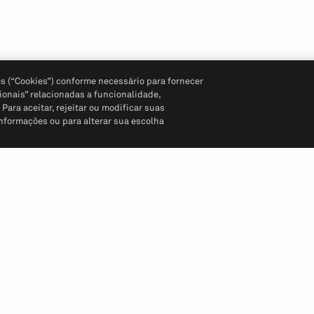
s (“Cookies”) conforme necessário para fornecer
ionais” relacionadas a funcionalidade,
ara aceitar, rejeitar ou modificar suas
informações ou para alterar sua escolha
Siga-nos