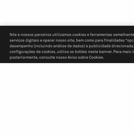
Nós e nossos parceiros utilizamos cookies e ferramentas semelhante
serviços digitais e operar nosso site, bem como para finalidades “opc
desempenho (incluindo análise de dados) e publicidade direcionada. P
configurações de cookies, utilize os botões neste banner. Para mais 
posteriormente, consulte nosso Aviso sobre Cookies.