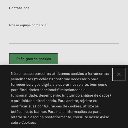
Contate-nos
Nossa equipe comercial
Definições de cookies
Disclaimers Legais
Termos de Uso
Aviso de Cookies
Nós e nossos parceiros utilizamos cookies e ferramentas
Política de Privacidade
Portal de privacidade do cliente (em inglês)
semelhantes (“Cookies”) conforme necessário para
Não Venda Minhas Informações Pessoais
© 2026 S&P Global
fornecer serviços digitais e operar nosso site, bem como
para finalidades “opcionais” relacionadas a
funcionalidade, desempenho (incluindo análise de dados)
e publicidade direcionada. Para aceitar, rejeitar ou
modificar suas configurações de cookies, utilize os
botões neste banner. Para mais informações ou para
alterar sua escolha posteriormente, consulte nosso Aviso
sobre Cookies.