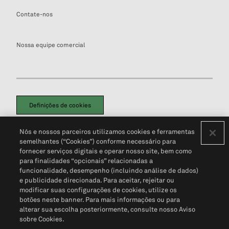
Contate-nos
Nossa equipe comercial
Definições de cookies
Disclaimers Legais
Termos de Uso
Aviso de Cookies
Nós e nossos parceiros utilizamos cookies e ferramentas
Política de Privacidade
Portal de privacidade do cliente (em inglês)
semelhantes (“Cookies”) conforme necessário para
Não Venda Minhas Informações Pessoais
© 2026 S&P Global
fornecer serviços digitais e operar nosso site, bem como
para finalidades “opcionais” relacionadas a
funcionalidade, desempenho (incluindo análise de dados)
e publicidade direcionada. Para aceitar, rejeitar ou
modificar suas configurações de cookies, utilize os
botões neste banner. Para mais informações ou para
alterar sua escolha posteriormente, consulte nosso Aviso
sobre Cookies.