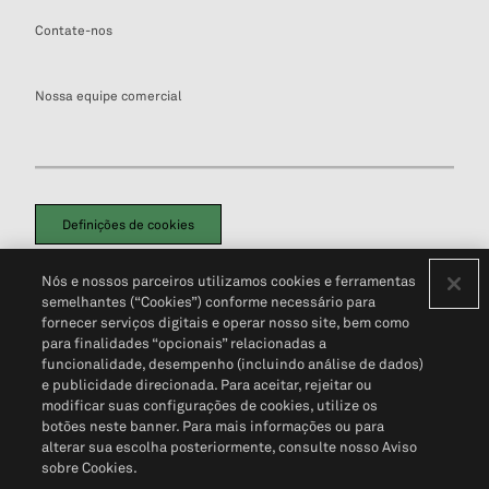
Contate-nos
Nossa equipe comercial
Definições de cookies
Disclaimers Legais
Termos de Uso
Aviso de Cookies
Nós e nossos parceiros utilizamos cookies e ferramentas
Política de Privacidade
Portal de privacidade do cliente (em inglês)
semelhantes (“Cookies”) conforme necessário para
Não Venda Minhas Informações Pessoais
© 2026 S&P Global
fornecer serviços digitais e operar nosso site, bem como
para finalidades “opcionais” relacionadas a
funcionalidade, desempenho (incluindo análise de dados)
e publicidade direcionada. Para aceitar, rejeitar ou
modificar suas configurações de cookies, utilize os
botões neste banner. Para mais informações ou para
alterar sua escolha posteriormente, consulte nosso Aviso
sobre Cookies.