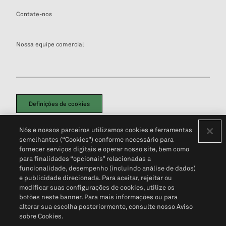
Contate-nos
Nossa equipe comercial
Definições de cookies
Disclaimers Legais
Termos de Uso
Aviso de Cookies
Nós e nossos parceiros utilizamos cookies e ferramentas
Política de Privacidade
Portal de privacidade do cliente (em inglês)
semelhantes (“Cookies”) conforme necessário para
Não Venda Minhas Informações Pessoais
© 2026 S&P Global
fornecer serviços digitais e operar nosso site, bem como
para finalidades “opcionais” relacionadas a
funcionalidade, desempenho (incluindo análise de dados)
e publicidade direcionada. Para aceitar, rejeitar ou
modificar suas configurações de cookies, utilize os
botões neste banner. Para mais informações ou para
alterar sua escolha posteriormente, consulte nosso Aviso
sobre Cookies.