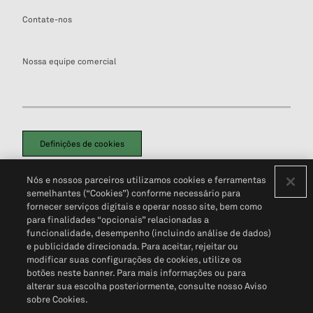
Contate-nos
Nossa equipe comercial
Definições de cookies
Disclaimers Legais
Termos de Uso
Aviso de Cookies
Nós e nossos parceiros utilizamos cookies e ferramentas
Política de Privacidade
Portal de privacidade do cliente (em inglês)
semelhantes (“Cookies”) conforme necessário para
Não Venda Minhas Informações Pessoais
© 2026 S&P Global
fornecer serviços digitais e operar nosso site, bem como
para finalidades “opcionais” relacionadas a
funcionalidade, desempenho (incluindo análise de dados)
e publicidade direcionada. Para aceitar, rejeitar ou
modificar suas configurações de cookies, utilize os
botões neste banner. Para mais informações ou para
alterar sua escolha posteriormente, consulte nosso Aviso
sobre Cookies.