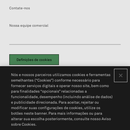
Contate-nos
Nossa equipe comercial
Definições de cookies
Disclaimers Legais
Termos de Uso
Aviso de Cookies
Nós e nossos parceiros utilizamos cookies e ferramentas
Política de Privacidade
Portal de privacidade do cliente (em inglês)
semelhantes (“Cookies”) conforme necessário para
Não Venda Minhas Informações Pessoais
© 2026 S&P Global
fornecer serviços digitais e operar nosso site, bem como
para finalidades “opcionais” relacionadas a
funcionalidade, desempenho (incluindo análise de dados)
e publicidade direcionada. Para aceitar, rejeitar ou
modificar suas configurações de cookies, utilize os
botões neste banner. Para mais informações ou para
alterar sua escolha posteriormente, consulte nosso Aviso
sobre Cookies.