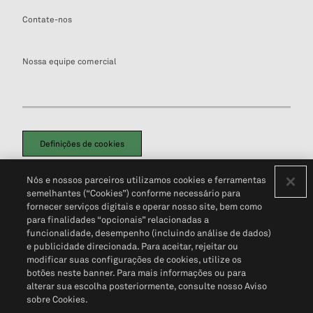
Contate-nos
Nossa equipe comercial
Definições de cookies
Disclaimers Legais
Termos de Uso
Aviso de Cookies
Nós e nossos parceiros utilizamos cookies e ferramentas
Política de Privacidade
Portal de privacidade do cliente (em inglês)
semelhantes (“Cookies”) conforme necessário para
Não Venda Minhas Informações Pessoais
© 2026 S&P Global
fornecer serviços digitais e operar nosso site, bem como
para finalidades “opcionais” relacionadas a
funcionalidade, desempenho (incluindo análise de dados)
e publicidade direcionada. Para aceitar, rejeitar ou
modificar suas configurações de cookies, utilize os
botões neste banner. Para mais informações ou para
alterar sua escolha posteriormente, consulte nosso Aviso
sobre Cookies.