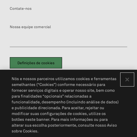
Contate-nos
Nossa equipe comercial
Definições de cookies
Disclaimers Legais
Termos de Uso
Aviso de Cookies
Nós e nossos parceiros utilizamos cookies e ferramentas
Política de Privacidade
Portal de privacidade do cliente (em inglês)
semelhantes (“Cookies”) conforme necessário para
Não Venda Minhas Informações Pessoais
© 2026 S&P Global
fornecer serviços digitais e operar nosso site, bem como
para finalidades “opcionais” relacionadas a
funcionalidade, desempenho (incluindo análise de dados)
e publicidade direcionada. Para aceitar, rejeitar ou
modificar suas configurações de cookies, utilize os
botões neste banner. Para mais informações ou para
alterar sua escolha posteriormente, consulte nosso Aviso
sobre Cookies.