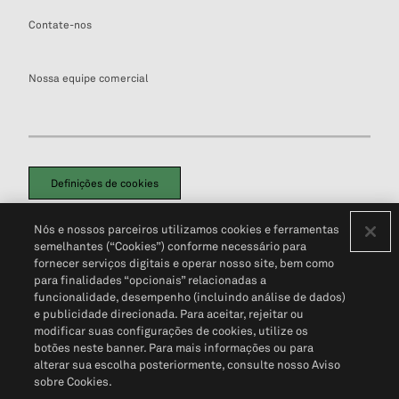
Contate-nos
Nossa equipe comercial
Definições de cookies
Disclaimers Legais
Termos de Uso
Aviso de Cookies
Nós e nossos parceiros utilizamos cookies e ferramentas
Política de Privacidade
Portal de privacidade do cliente (em inglês)
semelhantes (“Cookies”) conforme necessário para
Não Venda Minhas Informações Pessoais
© 2026 S&P Global
fornecer serviços digitais e operar nosso site, bem como
para finalidades “opcionais” relacionadas a
funcionalidade, desempenho (incluindo análise de dados)
e publicidade direcionada. Para aceitar, rejeitar ou
modificar suas configurações de cookies, utilize os
botões neste banner. Para mais informações ou para
alterar sua escolha posteriormente, consulte nosso Aviso
sobre Cookies.