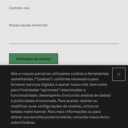
Contate-nos
Nossa equipe comercial
Definições de cookies
Disclaimers Legais
Termos de Uso
Aviso de Cookies
Nós e nossos parceiros utilizamos cookies e ferramentas
Política de Privacidade
Portal de privacidade do cliente (em inglês)
semelhantes (“Cookies”) conforme necessário para
Não Venda Minhas Informações Pessoais
© 2026 S&P Global
fornecer serviços digitais e operar nosso site, bem como
para finalidades “opcionais” relacionadas a
funcionalidade, desempenho (incluindo análise de dados)
e publicidade direcionada. Para aceitar, rejeitar ou
modificar suas configurações de cookies, utilize os
botões neste banner. Para mais informações ou para
alterar sua escolha posteriormente, consulte nosso Aviso
sobre Cookies.