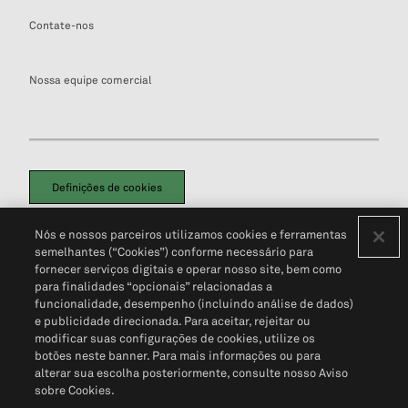
Contate-nos
Nossa equipe comercial
Definições de cookies
Disclaimers Legais
Termos de Uso
Aviso de Cookies
Nós e nossos parceiros utilizamos cookies e ferramentas
Política de Privacidade
Portal de privacidade do cliente (em inglês)
semelhantes (“Cookies”) conforme necessário para
Não Venda Minhas Informações Pessoais
© 2026 S&P Global
fornecer serviços digitais e operar nosso site, bem como
para finalidades “opcionais” relacionadas a
funcionalidade, desempenho (incluindo análise de dados)
e publicidade direcionada. Para aceitar, rejeitar ou
modificar suas configurações de cookies, utilize os
botões neste banner. Para mais informações ou para
alterar sua escolha posteriormente, consulte nosso Aviso
sobre Cookies.