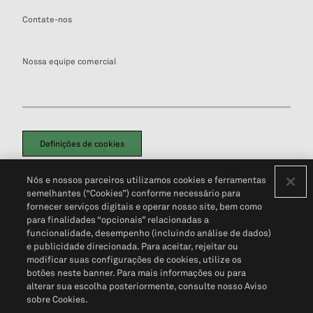
Contate-nos
Nossa equipe comercial
Definições de cookies
Disclaimers Legais
Termos de Uso
Aviso de Cookies
Nós e nossos parceiros utilizamos cookies e ferramentas
Política de Privacidade
Portal de privacidade do cliente (em inglês)
semelhantes (“Cookies”) conforme necessário para
Não Venda Minhas Informações Pessoais
© 2026 S&P Global
fornecer serviços digitais e operar nosso site, bem como
para finalidades “opcionais” relacionadas a
funcionalidade, desempenho (incluindo análise de dados)
e publicidade direcionada. Para aceitar, rejeitar ou
modificar suas configurações de cookies, utilize os
botões neste banner. Para mais informações ou para
alterar sua escolha posteriormente, consulte nosso Aviso
sobre Cookies.