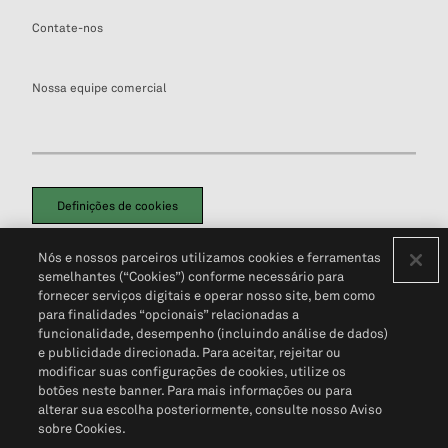
Contate-nos
Nossa equipe comercial
Definições de cookies
Disclaimers Legais
Termos de Uso
Aviso de Cookies
Nós e nossos parceiros utilizamos cookies e ferramentas
Política de Privacidade
Portal de privacidade do cliente (em inglês)
semelhantes (“Cookies”) conforme necessário para
Não Venda Minhas Informações Pessoais
© 2026 S&P Global
fornecer serviços digitais e operar nosso site, bem como
para finalidades “opcionais” relacionadas a
funcionalidade, desempenho (incluindo análise de dados)
e publicidade direcionada. Para aceitar, rejeitar ou
modificar suas configurações de cookies, utilize os
botões neste banner. Para mais informações ou para
alterar sua escolha posteriormente, consulte nosso Aviso
sobre Cookies.