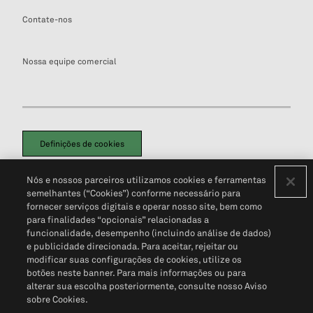
Contate-nos
Nossa equipe comercial
Definições de cookies
Disclaimers Legais
Termos de Uso
Aviso de Cookies
Nós e nossos parceiros utilizamos cookies e ferramentas
Política de Privacidade
Portal de privacidade do cliente (em inglês)
semelhantes (“Cookies”) conforme necessário para
Não Venda Minhas Informações Pessoais
© 2026 S&P Global
fornecer serviços digitais e operar nosso site, bem como
para finalidades “opcionais” relacionadas a
funcionalidade, desempenho (incluindo análise de dados)
e publicidade direcionada. Para aceitar, rejeitar ou
modificar suas configurações de cookies, utilize os
botões neste banner. Para mais informações ou para
alterar sua escolha posteriormente, consulte nosso Aviso
sobre Cookies.