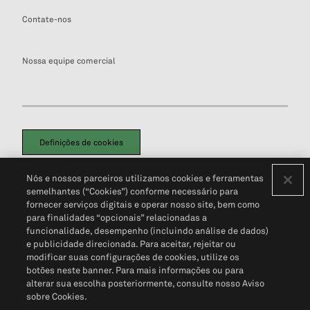
Contate-nos
Nossa equipe comercial
Definições de cookies
Disclaimers Legais
Termos de Uso
Aviso de Cookies
Nós e nossos parceiros utilizamos cookies e ferramentas
Política de Privacidade
Portal de privacidade do cliente (em inglês)
semelhantes (“Cookies”) conforme necessário para
Não Venda Minhas Informações Pessoais
© 2026 S&P Global
fornecer serviços digitais e operar nosso site, bem como
para finalidades “opcionais” relacionadas a
funcionalidade, desempenho (incluindo análise de dados)
e publicidade direcionada. Para aceitar, rejeitar ou
modificar suas configurações de cookies, utilize os
botões neste banner. Para mais informações ou para
alterar sua escolha posteriormente, consulte nosso Aviso
sobre Cookies.