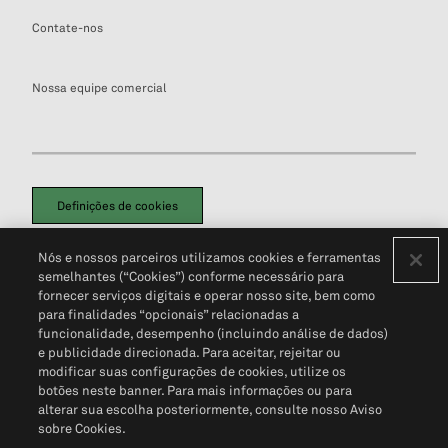
Contate-nos
Nossa equipe comercial
Definições de cookies
Disclaimers Legais
Termos de Uso
Aviso de Cookies
Nós e nossos parceiros utilizamos cookies e ferramentas
Política de Privacidade
Portal de privacidade do cliente (em inglês)
semelhantes (“Cookies”) conforme necessário para
Não Venda Minhas Informações Pessoais
© 2026 S&P Global
fornecer serviços digitais e operar nosso site, bem como
para finalidades “opcionais” relacionadas a
funcionalidade, desempenho (incluindo análise de dados)
e publicidade direcionada. Para aceitar, rejeitar ou
modificar suas configurações de cookies, utilize os
botões neste banner. Para mais informações ou para
alterar sua escolha posteriormente, consulte nosso Aviso
sobre Cookies.