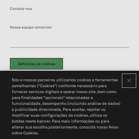
Contate-nos
Nossa equipe comercial
Definições de cookies
Disclaimers Legais
Termos de Uso
Aviso de Cookies
Nós e nossos parceiros utilizamos cookies e ferramentas
Política de Privacidade
Portal de privacidade do cliente (em inglês)
semelhantes (“Cookies”) conforme necessário para
Não Venda Minhas Informações Pessoais
© 2026 S&P Global
fornecer serviços digitais e operar nosso site, bem como
para finalidades “opcionais” relacionadas a
funcionalidade, desempenho (incluindo análise de dados)
e publicidade direcionada. Para aceitar, rejeitar ou
modificar suas configurações de cookies, utilize os
botões neste banner. Para mais informações ou para
alterar sua escolha posteriormente, consulte nosso Aviso
sobre Cookies.