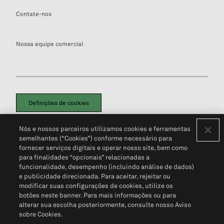
Contate-nos
Nossa equipe comercial
Definições de cookies
Disclaimers Legais
Termos de Uso
Aviso de Cookies
Nós e nossos parceiros utilizamos cookies e ferramentas
Política de Privacidade
Portal de privacidade do cliente (em inglês)
semelhantes (“Cookies”) conforme necessário para
Não Venda Minhas Informações Pessoais
© 2026 S&P Global
fornecer serviços digitais e operar nosso site, bem como
para finalidades “opcionais” relacionadas a
funcionalidade, desempenho (incluindo análise de dados)
e publicidade direcionada. Para aceitar, rejeitar ou
modificar suas configurações de cookies, utilize os
botões neste banner. Para mais informações ou para
alterar sua escolha posteriormente, consulte nosso Aviso
sobre Cookies.