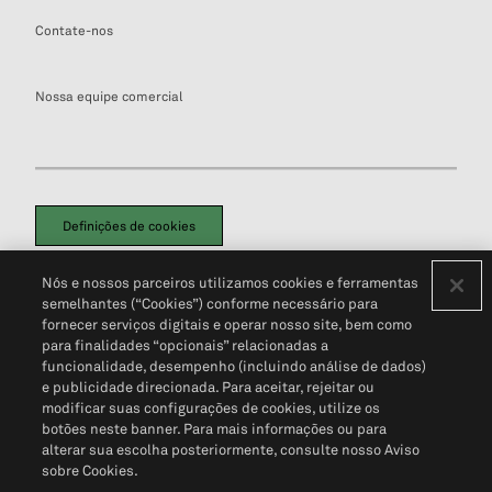
Contate-nos
Nossa equipe comercial
Definições de cookies
Disclaimers Legais
Termos de Uso
Aviso de Cookies
Nós e nossos parceiros utilizamos cookies e ferramentas
Política de Privacidade
Portal de privacidade do cliente (em inglês)
semelhantes (“Cookies”) conforme necessário para
Não Venda Minhas Informações Pessoais
© 2026 S&P Global
fornecer serviços digitais e operar nosso site, bem como
para finalidades “opcionais” relacionadas a
funcionalidade, desempenho (incluindo análise de dados)
e publicidade direcionada. Para aceitar, rejeitar ou
modificar suas configurações de cookies, utilize os
botões neste banner. Para mais informações ou para
alterar sua escolha posteriormente, consulte nosso Aviso
sobre Cookies.