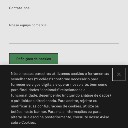
Contate-nos
Nossa equipe comercial
Definições de cookies
Disclaimers Legais
Termos de Uso
Aviso de Cookies
Nós e nossos parceiros utilizamos cookies e ferramentas
Política de Privacidade
Portal de privacidade do cliente (em inglês)
semelhantes (“Cookies”) conforme necessário para
Não Venda Minhas Informações Pessoais
© 2026 S&P Global
fornecer serviços digitais e operar nosso site, bem como
para finalidades “opcionais” relacionadas a
funcionalidade, desempenho (incluindo análise de dados)
e publicidade direcionada. Para aceitar, rejeitar ou
modificar suas configurações de cookies, utilize os
botões neste banner. Para mais informações ou para
alterar sua escolha posteriormente, consulte nosso Aviso
sobre Cookies.