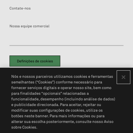
Contate-nos
Nossa equipe comercial
Definições de cookies
Disclaimers Legais
Termos de Uso
Aviso de Cookies
Nós e nossos parceiros utilizamos cookies e ferramentas
Política de Privacidade
Portal de privacidade do cliente (em inglês)
semelhantes (“Cookies”) conforme necessário para
Não Venda Minhas Informações Pessoais
© 2026 S&P Global
fornecer serviços digitais e operar nosso site, bem como
para finalidades “opcionais” relacionadas a
funcionalidade, desempenho (incluindo análise de dados)
e publicidade direcionada. Para aceitar, rejeitar ou
modificar suas configurações de cookies, utilize os
botões neste banner. Para mais informações ou para
alterar sua escolha posteriormente, consulte nosso Aviso
sobre Cookies.