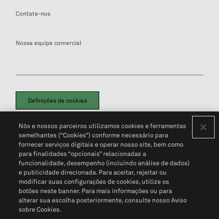
Contate-nos
Nossa equipe comercial
Definições de cookies
Disclaimers Legais
Termos de Uso
Aviso de Cookies
Nós e nossos parceiros utilizamos cookies e ferramentas
Política de Privacidade
Portal de privacidade do cliente (em inglês)
semelhantes (“Cookies”) conforme necessário para
Não Venda Minhas Informações Pessoais
© 2026 S&P Global
fornecer serviços digitais e operar nosso site, bem como
para finalidades “opcionais” relacionadas a
funcionalidade, desempenho (incluindo análise de dados)
e publicidade direcionada. Para aceitar, rejeitar ou
modificar suas configurações de cookies, utilize os
botões neste banner. Para mais informações ou para
alterar sua escolha posteriormente, consulte nosso Aviso
sobre Cookies.