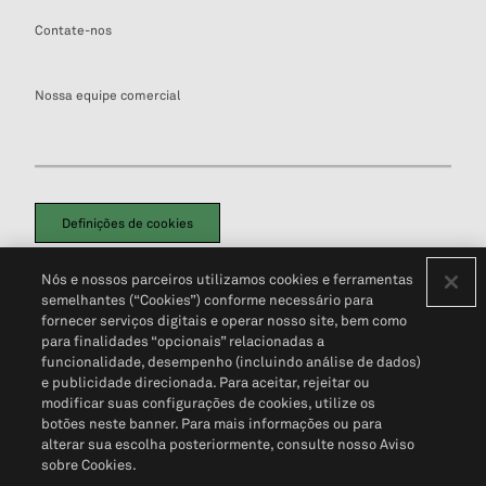
Contate-nos
Nossa equipe comercial
Definições de cookies
Disclaimers Legais
Termos de Uso
Aviso de Cookies
Nós e nossos parceiros utilizamos cookies e ferramentas
Política de Privacidade
Portal de privacidade do cliente (em inglês)
semelhantes (“Cookies”) conforme necessário para
Não Venda Minhas Informações Pessoais
© 2026 S&P Global
fornecer serviços digitais e operar nosso site, bem como
para finalidades “opcionais” relacionadas a
funcionalidade, desempenho (incluindo análise de dados)
e publicidade direcionada. Para aceitar, rejeitar ou
modificar suas configurações de cookies, utilize os
botões neste banner. Para mais informações ou para
alterar sua escolha posteriormente, consulte nosso Aviso
sobre Cookies.