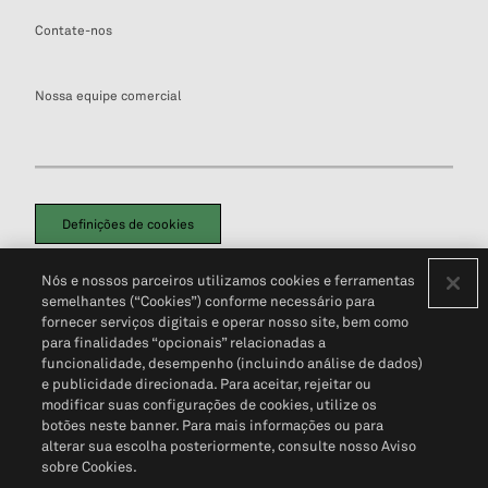
Contate-nos
Nossa equipe comercial
Definições de cookies
Disclaimers Legais
Termos de Uso
Aviso de Cookies
Nós e nossos parceiros utilizamos cookies e ferramentas
Política de Privacidade
Portal de privacidade do cliente (em inglês)
semelhantes (“Cookies”) conforme necessário para
Não Venda Minhas Informações Pessoais
© 2026 S&P Global
fornecer serviços digitais e operar nosso site, bem como
para finalidades “opcionais” relacionadas a
funcionalidade, desempenho (incluindo análise de dados)
e publicidade direcionada. Para aceitar, rejeitar ou
modificar suas configurações de cookies, utilize os
botões neste banner. Para mais informações ou para
alterar sua escolha posteriormente, consulte nosso Aviso
sobre Cookies.