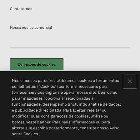
Contate-nos
Nossa equipe comercial
Definições de cookies
Disclaimers Legais
Termos de Uso
Aviso de Cookies
Nós e nossos parceiros utilizamos cookies e ferramentas
Política de Privacidade
Portal de privacidade do cliente (em inglês)
semelhantes (“Cookies”) conforme necessário para
Não Venda Minhas Informações Pessoais
© 2026 S&P Global
fornecer serviços digitais e operar nosso site, bem como
para finalidades “opcionais” relacionadas a
funcionalidade, desempenho (incluindo análise de dados)
e publicidade direcionada. Para aceitar, rejeitar ou
modificar suas configurações de cookies, utilize os
botões neste banner. Para mais informações ou para
alterar sua escolha posteriormente, consulte nosso Aviso
sobre Cookies.