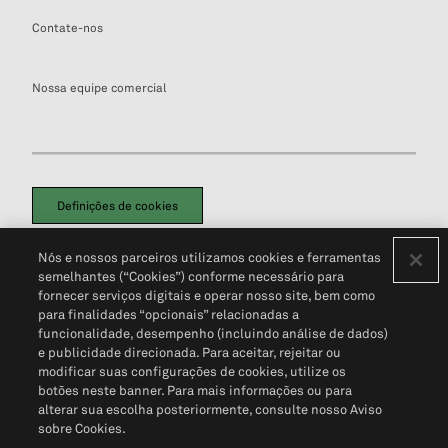
Contate-nos
Nossa equipe comercial
Definições de cookies
Disclaimers Legais
Termos de Uso
Aviso de Cookies
Nós e nossos parceiros utilizamos cookies e ferramentas
Política de Privacidade
Portal de privacidade do cliente (em inglês)
semelhantes (“Cookies”) conforme necessário para
Não Venda Minhas Informações Pessoais
© 2026 S&P Global
fornecer serviços digitais e operar nosso site, bem como
para finalidades “opcionais” relacionadas a
funcionalidade, desempenho (incluindo análise de dados)
e publicidade direcionada. Para aceitar, rejeitar ou
modificar suas configurações de cookies, utilize os
botões neste banner. Para mais informações ou para
alterar sua escolha posteriormente, consulte nosso Aviso
sobre Cookies.