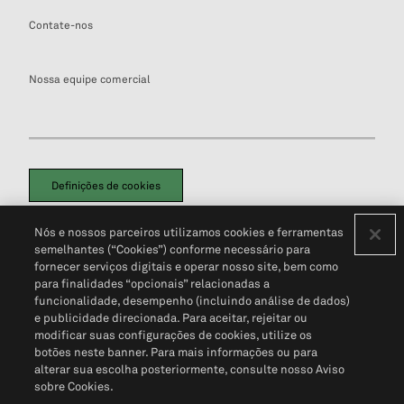
Contate-nos
Nossa equipe comercial
Definições de cookies
Disclaimers Legais
Termos de Uso
Aviso de Cookies
Nós e nossos parceiros utilizamos cookies e ferramentas
Política de Privacidade
Portal de privacidade do cliente (em inglês)
semelhantes (“Cookies”) conforme necessário para
Não Venda Minhas Informações Pessoais
© 2026 S&P Global
fornecer serviços digitais e operar nosso site, bem como
para finalidades “opcionais” relacionadas a
funcionalidade, desempenho (incluindo análise de dados)
e publicidade direcionada. Para aceitar, rejeitar ou
modificar suas configurações de cookies, utilize os
botões neste banner. Para mais informações ou para
alterar sua escolha posteriormente, consulte nosso Aviso
sobre Cookies.